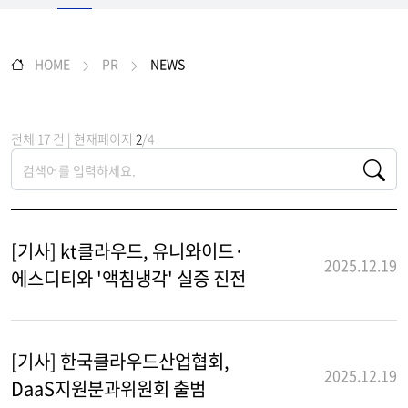
HOME
PR
NEWS
전체 17 건 | 현재페이지
2
/4
[기사] kt클라우드, 유니와이드·
2025.12.19
에스디티와 '액침냉각' 실증 진전
[기사] 한국클라우드산업협회,
2025.12.19
DaaS지원분과위원회 출범