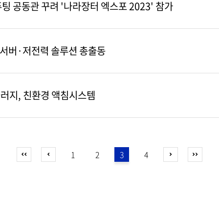
 공동관 꾸려 '나라장터 엑스포 2023' 참가
 서버·저전력 솔루션 총출동
러지, 친환경 액침시스템
1
2
3
4