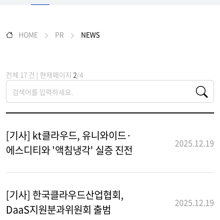
HOME
PR
NEWS
전체 17 건 | 현재페이지
2
/4
[기사] kt클라우드, 유니와이드·
2025.12.19
에스디티와 '액침냉각' 실증 진전
[기사] 한국클라우드산업협회,
2025.12.19
DaaS지원분과위원회 출범