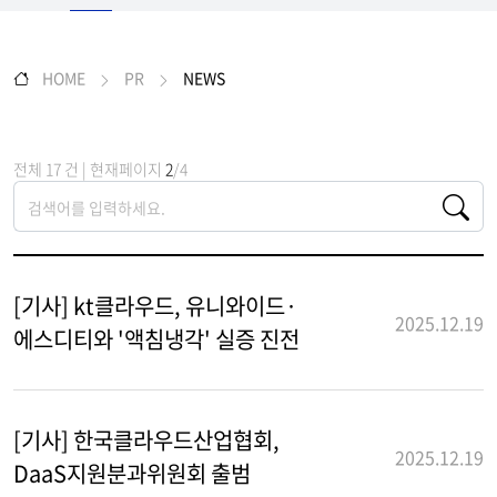
HOME
PR
NEWS
전체 17 건 | 현재페이지
2
/4
[기사] kt클라우드, 유니와이드·
2025.12.19
에스디티와 '액침냉각' 실증 진전
[기사] 한국클라우드산업협회,
2025.12.19
DaaS지원분과위원회 출범