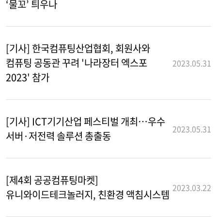
‘물꼬’ 틔우나
[기사] 한국컴퓨팅산업협회, 회원사와
컴퓨팅 공동관 꾸려 '나라장터 엑스포
2023.05.31
2023' 참가
[기사] ICT기기산업 페스티벌 개최…우수
2023.05.31
서버·저전력 솔루션 총출동
[제4회 공공컴퓨팅마켓]
2023.03.22
유니와이드테크놀러지, 친환경 액침시스템