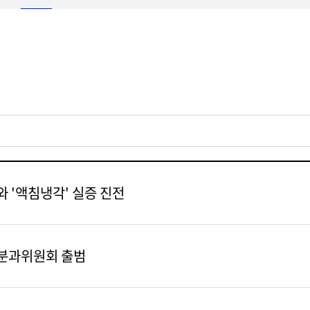
 '액침냉각' 실증 진전
원분과위원회 출범