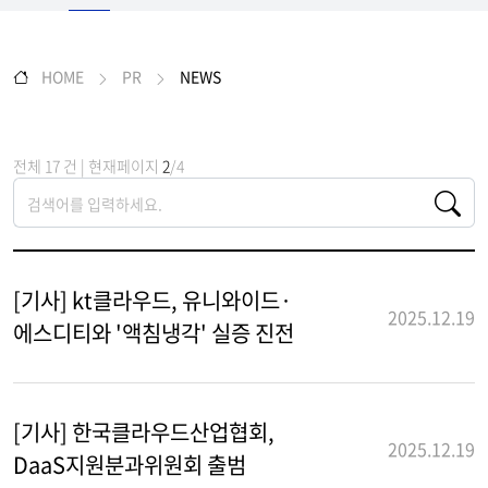
HOME
PR
NEWS
전체 17 건 | 현재페이지
2
/4
[기사] kt클라우드, 유니와이드·
2025.12.19
에스디티와 '액침냉각' 실증 진전
[기사] 한국클라우드산업협회,
2025.12.19
DaaS지원분과위원회 출범