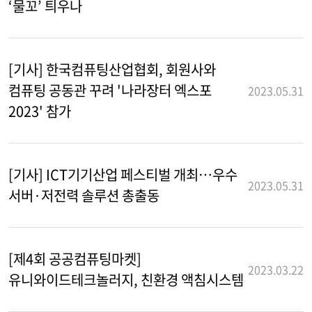
‘물꼬’ 틔우나
[기사] 한국컴퓨팅산업협회, 회원사와
컴퓨팅 공동관 꾸려 '나라장터 엑스포
2023.05.31
2023' 참가
[기사] ICT기기산업 페스티벌 개최…우수
2023.05.31
서버·저전력 솔루션 총출동
[제4회 공공컴퓨팅마켓]
2023.03.22
유니와이드테크놀러지, 친환경 액침시스템