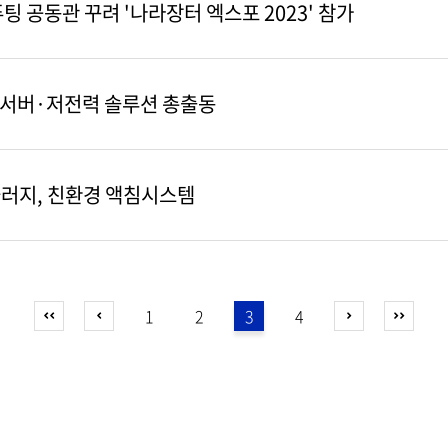
 공동관 꾸려 '나라장터 엑스포 2023' 참가
 서버·저전력 솔루션 총출동
러지, 친환경 액침시스템
1
2
3
4