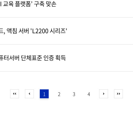
AI 교육 플랫폼’ 구축 맞손
 액침 서버 'L2200 시리즈'
컴퓨터서버 단체표준 인증 획득
1
2
3
4