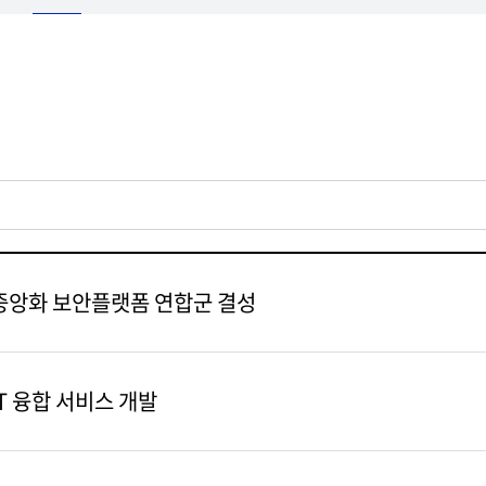
서중앙화 보안플랫폼 연합군 결성
T 융합 서비스 개발