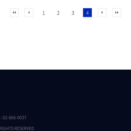
1
2
3
4
 02-866-0037
 RIGHTS RESERVED