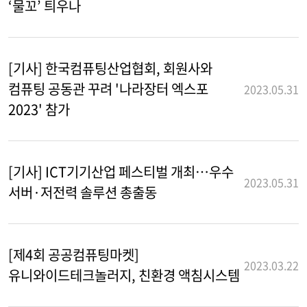
‘물꼬’ 틔우나
[기사] 한국컴퓨팅산업협회, 회원사와
컴퓨팅 공동관 꾸려 '나라장터 엑스포
2023.05.31
2023' 참가
[기사] ICT기기산업 페스티벌 개최…우수
2023.05.31
서버·저전력 솔루션 총출동
[제4회 공공컴퓨팅마켓]
2023.03.22
유니와이드테크놀러지, 친환경 액침시스템