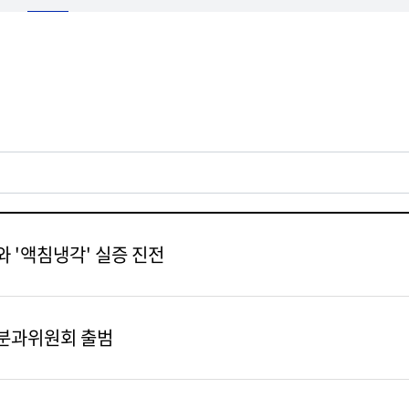
 '액침냉각' 실증 진전
원분과위원회 출범