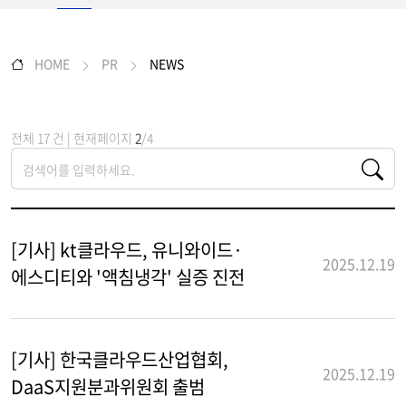
HOME
PR
NEWS
전체 17 건 | 현재페이지
2
/4
[기사] kt클라우드, 유니와이드·
2025.12.19
에스디티와 '액침냉각' 실증 진전
[기사] 한국클라우드산업협회,
2025.12.19
DaaS지원분과위원회 출범