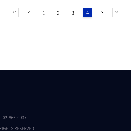
1
2
3
4
 02-866-0037
 RIGHTS RESERVED