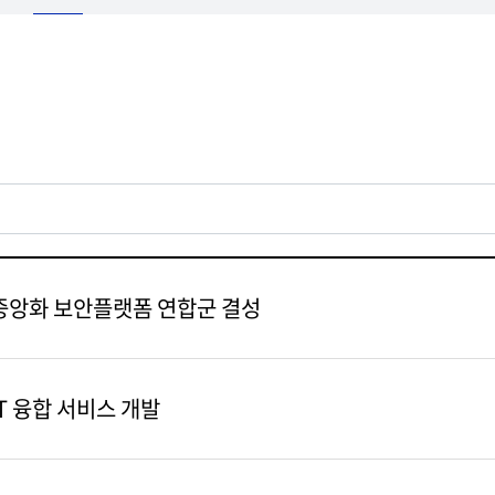
서중앙화 보안플랫폼 연합군 결성
T 융합 서비스 개발