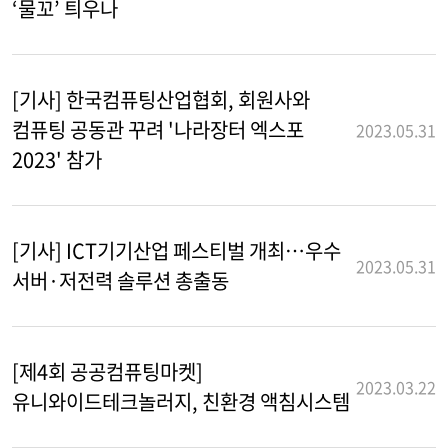
‘물꼬’ 틔우나
[기사] 한국컴퓨팅산업협회, 회원사와
컴퓨팅 공동관 꾸려 '나라장터 엑스포
2023.05.31
2023' 참가
[기사] ICT기기산업 페스티벌 개최…우수
2023.05.31
서버·저전력 솔루션 총출동
[제4회 공공컴퓨팅마켓]
2023.03.22
유니와이드테크놀러지, 친환경 액침시스템