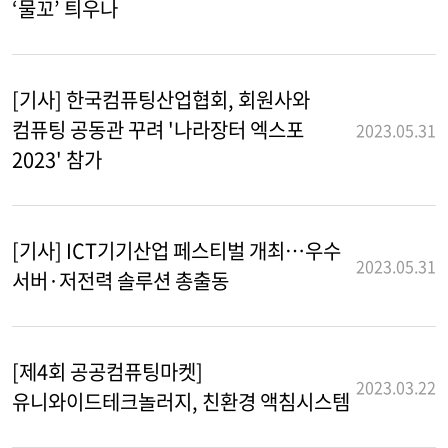
‘물꼬’ 틔우나
[기사] 한국컴퓨팅산업협회, 회원사와
컴퓨팅 공동관 꾸려 '나라장터 엑스포
2023.05.31
2023' 참가
[기사] ICT기기산업 페스티벌 개최…우수
2023.05.31
서버·저전력 솔루션 총출동
[제4회 공공컴퓨팅마켓]
2023.03.22
유니와이드테크놀러지, 친환경 액침시스템