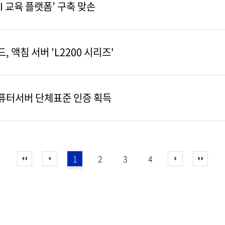
AI 교육 플랫폼’ 구축 맞손
 액침 서버 'L2200 시리즈'
컴퓨터서버 단체표준 인증 획득
1
2
3
4