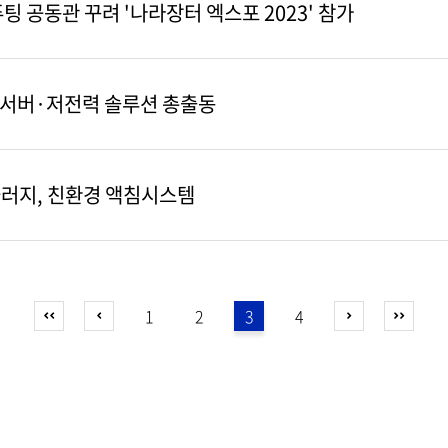
 공동관 꾸려 '나라장터 엑스포 2023' 참가
 서버·저전력 솔루션 총출동
러지, 친환경 액침시스템
1
2
3
4