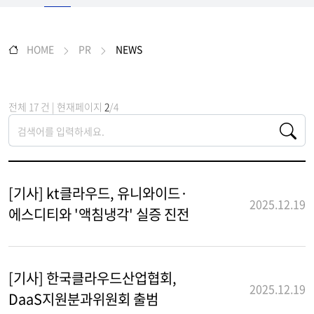
HOME
PR
NEWS
전체 17 건 | 현재페이지
2
/4
[기사] kt클라우드, 유니와이드·
2025.12.19
에스디티와 '액침냉각' 실증 진전
[기사] 한국클라우드산업협회,
2025.12.19
DaaS지원분과위원회 출범