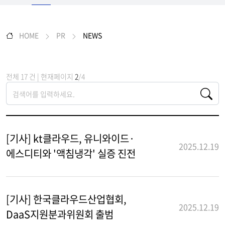
HOME
PR
NEWS
전체 17 건 | 현재페이지
2
/4
[기사] kt클라우드, 유니와이드·
2025.12.19
에스디티와 '액침냉각' 실증 진전
[기사] 한국클라우드산업협회,
2025.12.19
DaaS지원분과위원회 출범