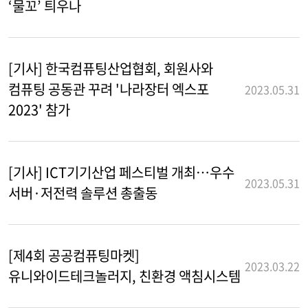
‘물꼬’ 틔우나
[기사] 한국컴퓨팅산업협회, 회원사와
컴퓨팅 공동관 꾸려 '나라장터 엑스포
2023.05.31
2023' 참가
[기사] ICT기기산업 페스티벌 개최…우수
2023.05.31
서버·저전력 솔루션 총출동
[제4회 공공컴퓨팅마켓]
2023.03.22
유니와이드테크놀러지, 친환경 액침시스템