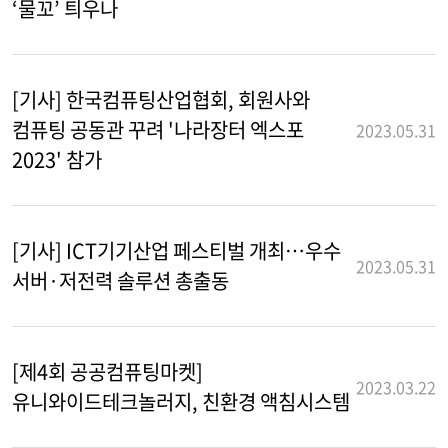
‘물꼬’ 틔우나
[기사] 한국컴퓨팅산업협회, 회원사와
컴퓨팅 공동관 꾸려 '나라장터 엑스포
2023.05.31
2023' 참가
[기사] ICT기기산업 페스티벌 개최…우수
2023.05.31
서버·저전력 솔루션 총출동
[제4회 공공컴퓨팅마켓]
2023.03.22
유니와이드테크놀러지, 친환경 액침시스템