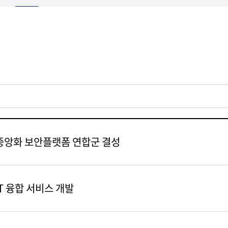
서중앙화 보안플랫폼 연합군 결성
T 융합 서비스 개발