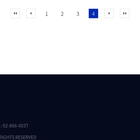
1
2
3
4
 02-866-0037
 RIGHTS RESERVED