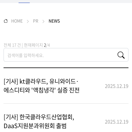
HOME
PR
NEWS
전체 17 건 | 현재페이지
2
/4
[기사] kt클라우드, 유니와이드·
2025.12.19
에스디티와 '액침냉각' 실증 진전
[기사] 한국클라우드산업협회,
2025.12.19
DaaS지원분과위원회 출범