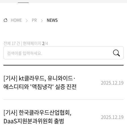
HOME
PR
NEWS
전체 17 건 | 현재페이지
2
/4
[기사] kt클라우드, 유니와이드·
2025.12.19
에스디티와 '액침냉각' 실증 진전
[기사] 한국클라우드산업협회,
2025.12.19
DaaS지원분과위원회 출범