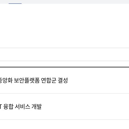
서중앙화 보안플랫폼 연합군 결성
T 융합 서비스 개발