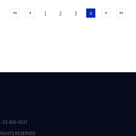
1
2
3
4
 02-866-0037
 RIGHTS RESERVED