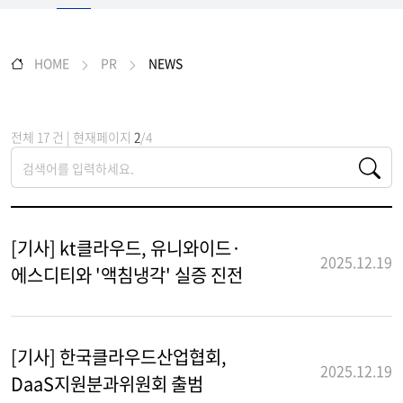
HOME
PR
NEWS
전체 17 건 | 현재페이지
2
/4
[기사] kt클라우드, 유니와이드·
2025.12.19
에스디티와 '액침냉각' 실증 진전
[기사] 한국클라우드산업협회,
2025.12.19
DaaS지원분과위원회 출범