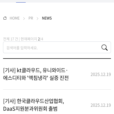
HOME
PR
NEWS
전체 17 건 | 현재페이지
2
/4
[기사] kt클라우드, 유니와이드·
2025.12.19
에스디티와 '액침냉각' 실증 진전
[기사] 한국클라우드산업협회,
2025.12.19
DaaS지원분과위원회 출범