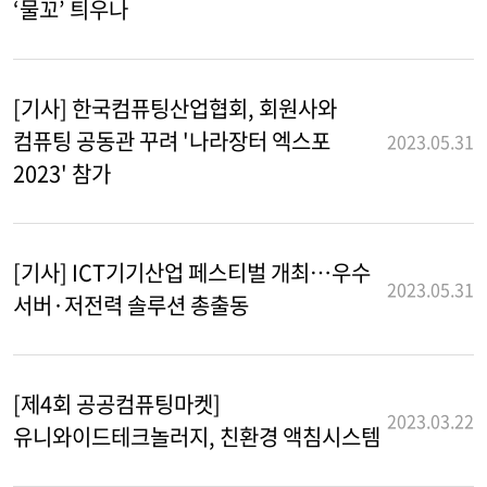
‘물꼬’ 틔우나
[기사] 한국컴퓨팅산업협회, 회원사와
컴퓨팅 공동관 꾸려 '나라장터 엑스포
2023.05.31
2023' 참가
[기사] ICT기기산업 페스티벌 개최…우수
2023.05.31
서버·저전력 솔루션 총출동
[제4회 공공컴퓨팅마켓]
2023.03.22
유니와이드테크놀러지, 친환경 액침시스템