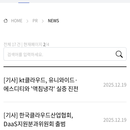
HOME
PR
NEWS
전체 17 건 | 현재페이지
2
/4
[기사] kt클라우드, 유니와이드·
2025.12.19
에스디티와 '액침냉각' 실증 진전
[기사] 한국클라우드산업협회,
2025.12.19
DaaS지원분과위원회 출범