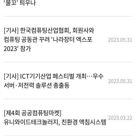
‘물꼬’ 틔우나
[기사] 한국컴퓨팅산업협회, 회원사와
컴퓨팅 공동관 꾸려 '나라장터 엑스포
2023.05.31
2023' 참가
[기사] ICT기기산업 페스티벌 개최…우수
2023.05.31
서버·저전력 솔루션 총출동
[제4회 공공컴퓨팅마켓]
2023.03.22
유니와이드테크놀러지, 친환경 액침시스템