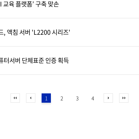
AI 교육 플랫폼’ 구축 맞손
 액침 서버 'L2200 시리즈'
컴퓨터서버 단체표준 인증 획득
1
2
3
4