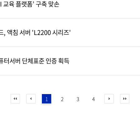
AI 교육 플랫폼’ 구축 맞손
 액침 서버 'L2200 시리즈'
컴퓨터서버 단체표준 인증 획득
1
2
3
4