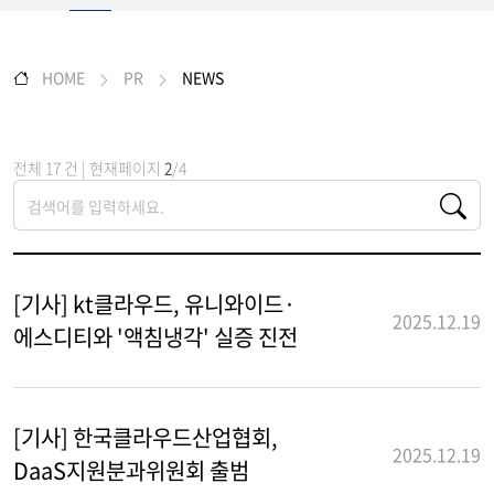
HOME
PR
NEWS
전체 17 건 | 현재페이지
2
/4
[기사] kt클라우드, 유니와이드·
2025.12.19
에스디티와 '액침냉각' 실증 진전
[기사] 한국클라우드산업협회,
2025.12.19
DaaS지원분과위원회 출범