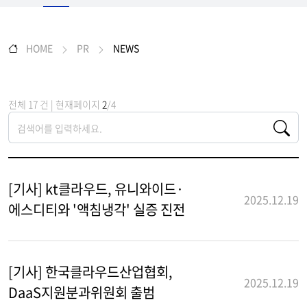
HOME
PR
NEWS
전체 17 건 | 현재페이지
2
/4
[기사] kt클라우드, 유니와이드·
2025.12.19
에스디티와 '액침냉각' 실증 진전
[기사] 한국클라우드산업협회,
2025.12.19
DaaS지원분과위원회 출범