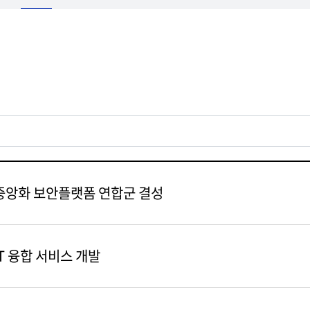
서중앙화 보안플랫폼 연합군 결성
T 융합 서비스 개발