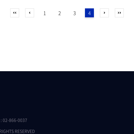
1
2
3
4
 02-866-0037
 RIGHTS RESERVED