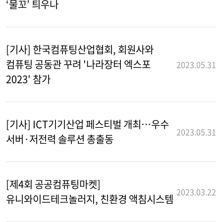
‘물꼬’ 틔우나
[기사] 한국컴퓨팅산업협회, 회원사와
컴퓨팅 공동관 꾸려 '나라장터 엑스포
2023.05.31
2023' 참가
[기사] ICT기기산업 페스티벌 개최…우수
2023.05.31
서버·저전력 솔루션 총출동
[제4회 공공컴퓨팅마켓]
2023.03.22
유니와이드테크놀러지, 친환경 액침시스템