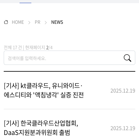
HOME
PR
NEWS
전체 17 건 | 현재페이지
2
/4
[기사] kt클라우드, 유니와이드·
2025.12.19
에스디티와 '액침냉각' 실증 진전
[기사] 한국클라우드산업협회,
2025.12.19
DaaS지원분과위원회 출범