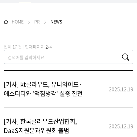
HOME
PR
NEWS
전체 17 건 | 현재페이지
2
/4
[기사] kt클라우드, 유니와이드·
2025.12.19
에스디티와 '액침냉각' 실증 진전
[기사] 한국클라우드산업협회,
2025.12.19
DaaS지원분과위원회 출범