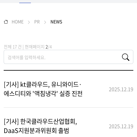
HOME
PR
NEWS
전체 17 건 | 현재페이지
2
/4
[기사] kt클라우드, 유니와이드·
2025.12.19
에스디티와 '액침냉각' 실증 진전
[기사] 한국클라우드산업협회,
2025.12.19
DaaS지원분과위원회 출범