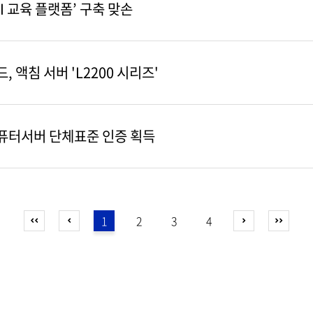
AI 교육 플랫폼’ 구축 맞손
 액침 서버 'L2200 시리즈'
컴퓨터서버 단체표준 인증 획득
1
2
3
4