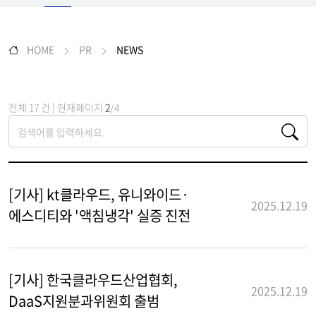
HOME
PR
NEWS
전체 17 건 | 현재페이지
2
/4
[기사] kt클라우드, 유니와이드·
2025.12.19
에스디티와 '액침냉각' 실증 진전
[기사] 한국클라우드산업협회,
2025.12.19
DaaS지원분과위원회 출범