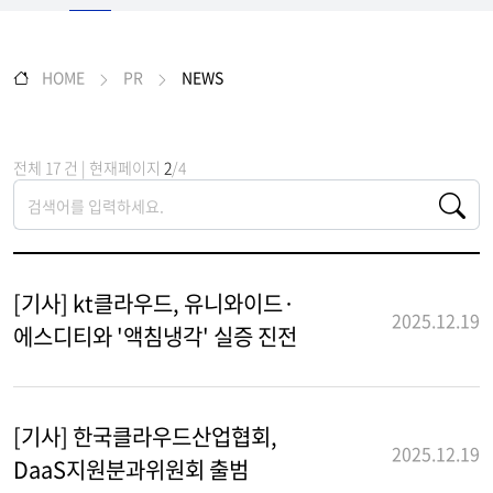
HOME
PR
NEWS
전체 17 건 | 현재페이지
2
/4
[기사] kt클라우드, 유니와이드·
2025.12.19
에스디티와 '액침냉각' 실증 진전
[기사] 한국클라우드산업협회,
2025.12.19
DaaS지원분과위원회 출범