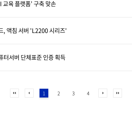
AI 교육 플랫폼’ 구축 맞손
 액침 서버 'L2200 시리즈'
컴퓨터서버 단체표준 인증 획득
1
2
3
4