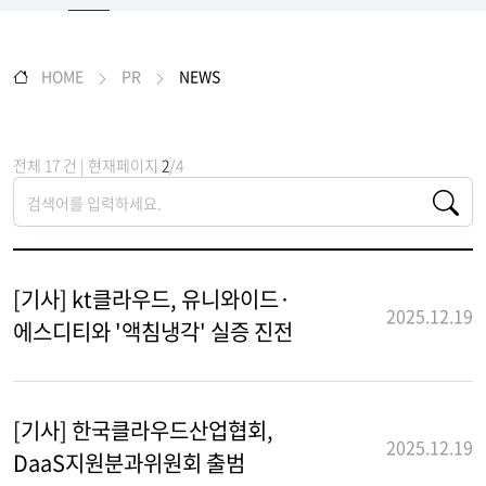
HOME
PR
NEWS
전체 17 건 | 현재페이지
2
/4
[기사] kt클라우드, 유니와이드·
2025.12.19
에스디티와 '액침냉각' 실증 진전
[기사] 한국클라우드산업협회,
2025.12.19
DaaS지원분과위원회 출범