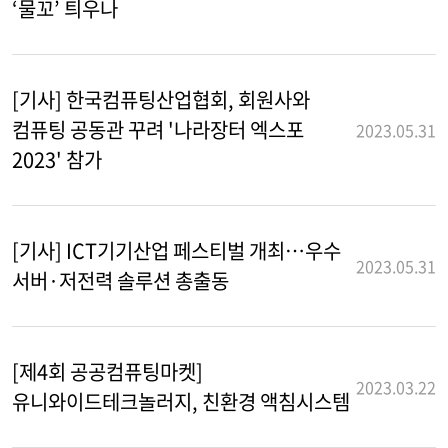
‘물꼬’ 틔우나
[기사] 한국컴퓨팅산업협회, 회원사와
컴퓨팅 공동관 꾸려 '나라장터 엑스포
2023.05.31
2023' 참가
[기사] ICT기기산업 페스티벌 개최…우수
2023.05.31
서버·저전력 솔루션 총출동
[제4회 공공컴퓨팅마켓]
2023.03.22
유니와이드테크놀러지, 친환경 액침시스템