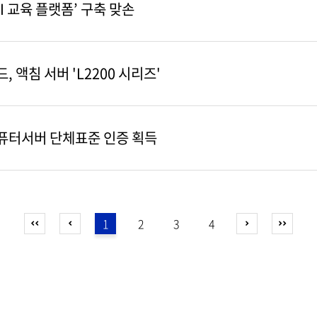
AI 교육 플랫폼’ 구축 맞손
 액침 서버 'L2200 시리즈'
컴퓨터서버 단체표준 인증 획득
1
2
3
4