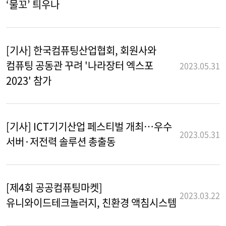
‘물꼬’ 틔우나
[기사] 한국컴퓨팅산업협회, 회원사와
컴퓨팅 공동관 꾸려 '나라장터 엑스포
2023.05.31
2023' 참가
[기사] ICT기기산업 페스티벌 개최…우수
2023.05.31
서버·저전력 솔루션 총출동
[제4회 공공컴퓨팅마켓]
2023.03.22
유니와이드테크놀러지, 친환경 액침시스템