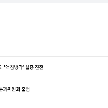
 '액침냉각' 실증 진전
원분과위원회 출범